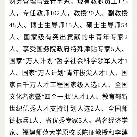
财务管理与会计学系。现有教职员工
125
人，专任教师102人，教授
20
人、副教授
48
人、博士生导师
15
人、硕士生导师54
人、国家级有突出贡献的中青年专家
2
人、享受国务院政府特殊津贴专家
5
人、
国家“万人计划”哲学社会科学领军人才
1
人、国家“万人计划”青年拔尖人才
1
人、国
家百千万人才工程国家级人选
1
人、全国
文化名家暨“四个一批”人才
1
人、教育部新
世纪优秀人才支持计划人选
2
人、全国师
德标兵
1
人、省优秀专家
3
人。著名经济学
家、福建师范大学原校长陈征教授和李建